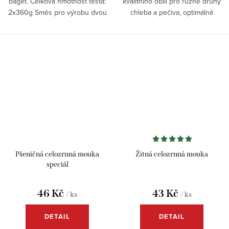
baget. Celková hmotnost těsta:
kvalitního obilí pro různé druhy
2x360g Směs pro výrobu dvou
chleba a pečiva, optimálně
kusů dlouho-zrajících baget, ke
ošetřená kyselinou askorbovou.
které stačí přidat droždí, vodu,
sůl a trochu...
Pšeničná celozrnná mouka
Žitná celozrnná mouka
speciál
46 Kč
43 Kč
/ ks
/ ks
DETAIL
DETAIL