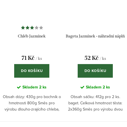
Chléb Jazmínek
Bageta Jazmínek - náhradní náplň
71 Kč
52 Kč
/ ks
/ ks
DO KOŠÍKU
DO KOŠÍKU
Skladem
2 ks
Skladem
2 ks
Obsah dózy: 430g pro bochník o
Obsah sáčku: 412g pro 2 ks.
hmotnosti 800g Směs pro
baget. Celková hmotnost těsta:
výrobu dlouho-zrajícího chleba,
2x360g Směs pro výrobu dvou
ke které stačí přidat droždí, vodu,
kusů dlouho-zrajících baget, ke
sůl a trochu mouky. Prodáváme s
které stačí přidat droždí, vodu,