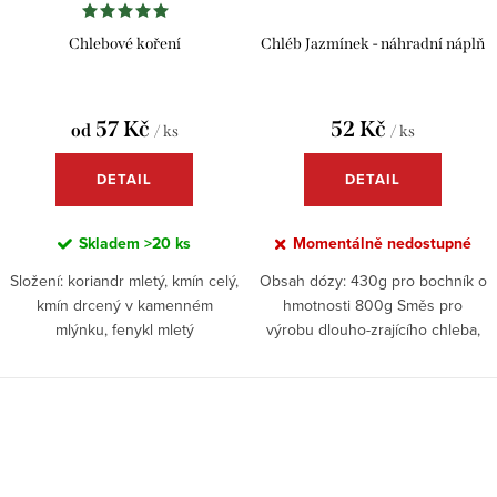
c
Chlebové koření
Chléb Jazmínek - náhradní náplň
h
o
57 Kč
52 Kč
od
/ ks
/ ks
d
DETAIL
DETAIL
ě
Skladem
>20 ks
Momentálně nedostupné
Složení: koriandr mletý, kmín celý,
Obsah dózy: 430g pro bochník o
kmín drcený v kamenném
hmotnosti 800g Směs pro
mlýnku, fenykl mletý
výrobu dlouho-zrajícího chleba,
ke které stačí přidat droždí, vodu,
sůl a trochu mouky. Prodáváme s
doporučeným...