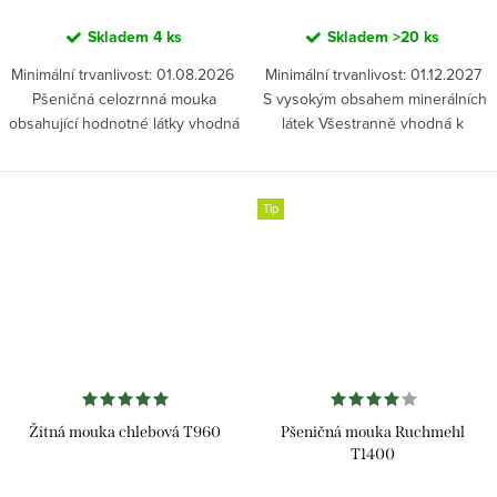
Skladem
4 ks
Skladem
>20 ks
Minimální trvanlivost: 01.08.2026
Minimální trvanlivost: 01.12.2027
Pšeničná celozrnná mouka
S vysokým obsahem minerálních
obsahující hodnotné látky vhodná
látek Všestranně vhodná k
pro všechny druhy chleba a
výrobě tmavých chlebů a
pečiva. Zajišťuje dobrou
tmavého pečiva Dodává chlebu
zpracovatelnost...
objem, barvu a...
Tip
Žitná mouka chlebová T960
Pšeničná mouka Ruchmehl
T1400