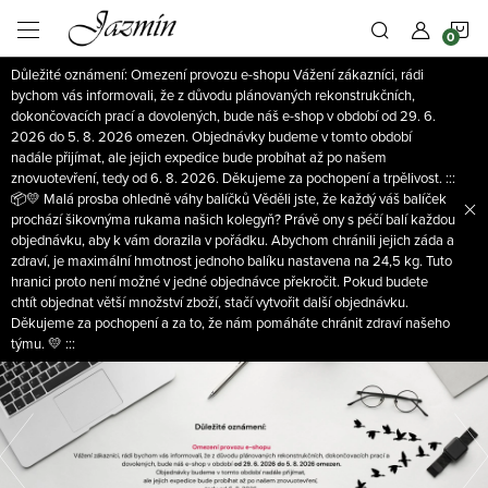
Přejít
N
na
obsah
Důležité oznámení: Omezení provozu e-shopu Vážení zákazníci, rádi
K
bychom vás informovali, že z důvodu plánovaných rekonstrukčních,
dokončovacích prací a dovolených, bude náš e-shop v období od 29. 6.
2026 do 5. 8. 2026 omezen. Objednávky budeme v tomto období
nadále přijímat, ale jejich expedice bude probíhat až po našem
znovuotevření, tedy od 6. 8. 2026. Děkujeme za pochopení a trpělivost. :::
📦💛 Malá prosba ohledně váhy balíčků Věděli jste, že každý váš balíček
prochází šikovnýma rukama našich kolegyň? Právě ony s péčí balí každou
objednávku, aby k vám dorazila v pořádku. Abychom chránili jejich záda a
zdraví, je maximální hmotnost jednoho balíku nastavena na 24,5 kg. Tuto
hranici proto není možné v jedné objednávce překročit. Pokud budete
chtít objednat větší množství zboží, stačí vytvořit další objednávku.
Děkujeme za pochopení a za to, že nám pomáháte chránit zdraví našeho
týmu. 💛 :::
V
Předchozí
í
t