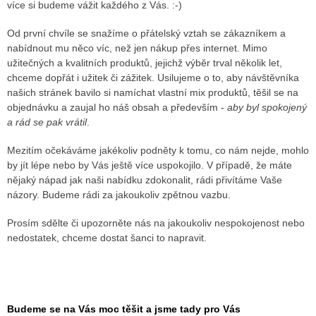
více si budeme vážit každého z Vás. :-)
Od první chvíle se snažíme o přátelský vztah se zákazníkem a
nabídnout mu něco víc, než jen nákup přes internet. Mimo
užitečných a kvalitních produktů, jejichž výběr trval několik let,
chceme dopřát i užitek či zážitek. Usilujeme o to, aby návštěvníka
našich stránek bavilo si namíchat vlastní mix produktů, těšil se na
objednávku a zaujal ho náš obsah a především -
aby byl spokojený
a rád se pak vrátil
.
Mezitím očekáváme jakékoliv podněty k tomu, co nám nejde, mohlo
by jít lépe nebo by Vás ještě více uspokojilo. V případě, že máte
nějaký nápad jak naši nabídku zdokonalit, rádi přivítáme Vaše
názory. Budeme rádi za jakoukoliv zpětnou vazbu.
Prosím sdělte či upozorněte nás na jakoukoliv nespokojenost nebo
nedostatek, chceme dostat šanci to napravit.
Budeme se na Vás moc těšit a jsme tady pro Vás