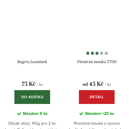
doporučeným...
sůl a trochu...
Bageta Jazmínek
Pšeničná mouka T700
75 Kč
45 Kč
od
/ ks
/ ks
DO KOŠÍKU
DETAIL
Skladem
5 ks
Skladem
>20 ks
Obsah dózy: 412g pro 2 ks.
Pšeničná mouka z vysoce