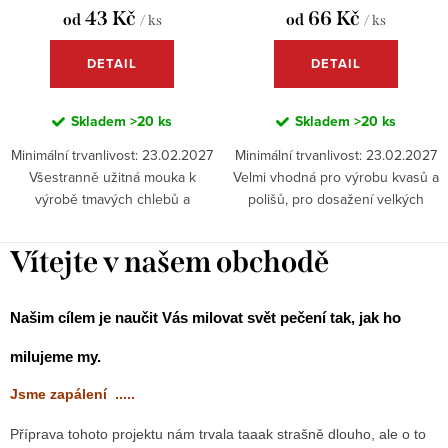
43 Kč
66 Kč
od
od
/ ks
/ ks
DETAIL
DETAIL
Skladem
>20 ks
Skladem
>20 ks
Minimální trvanlivost: 23.02.2027
Minimální trvanlivost: 23.02.2027
Všestranně užitná mouka k
Velmi vhodná pro výrobu kvasů a
výrobě tmavých chlebů a
polišů, pro dosažení velkých
tmavého pečiva.
pórů ve střídě a charakteristické
aromatické chuti chleba.
Vítejte v našem obchodě
Našim cílem je naučit Vás milovat svět pečení tak, jak ho
milujeme my.
Jsme zapálení .....
Příprava tohoto projektu nám trvala taaak strašně dlouho, ale o to