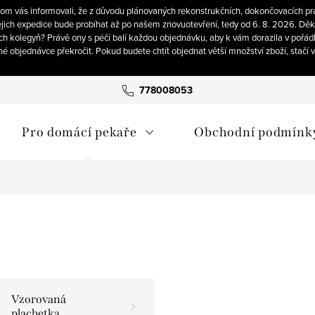
om vás informovali, že z důvodu plánovaných rekonstrukčních, dokončovacích pra
ich expedice bude probíhat až po našem znovuotevření, tedy od 6. 8. 2026. Děku
ch kolegyň? Právě ony s péčí balí každou objednávku, aby k vám dorazila v pořád
né objednávce překročit. Pokud budete chtít objednat větší množství zboží, stačí
778008053
Pro domácí pekaře
Obchodní podmínk
Vzorovaná
plachetka