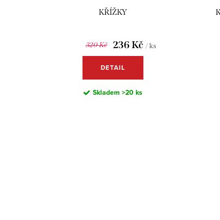
KŘÍŽKY
236 Kč
320 Kč
/ ks
DETAIL
Skladem
>20 ks
O
v
l
S
á
t