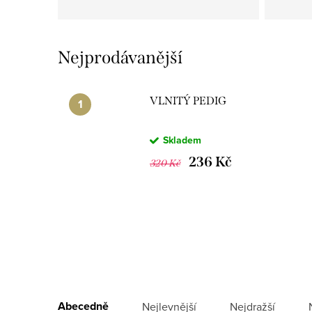
Nejprodávanější
VLNITÝ PEDIG
Skladem
236 Kč
320 Kč
V
ý
Ř
Abecedně
Nejlevnější
Nejdražší