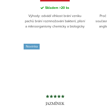
t
Skladem
>20 ks
ů
Výhody: odvádí vlhkost brání vzniku
Proč
pachů brání rozmnožování bakterií, plísní
současn
a mikroorganismy chemicky a biologicky
angli
odolný UV stabilizovaný odolný vůči
běžné s
skvrnám a...
Novinka
JAZMÍNEK