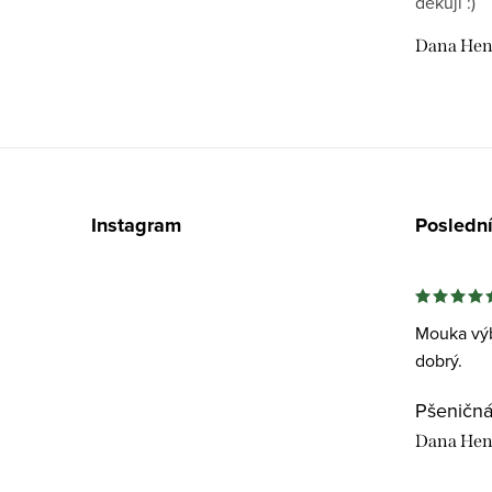
u
děkuji :)
Dana Hen
Z
á
Instagram
Posledn
p
a
t
Mouka výb
dobrý.
í
Dana Hen