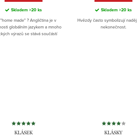
Skladem
>20 ks
Skladem
>20 ks
 "home made" ? Angličtina je v
Hvězdy často symbolizují naději
osti globálním jazykem a mnoho
nekonečnost.
ckých výrazů se stává součástí
lovní zásoby i u nás. Pokud ale i
přes to stojíte o nápisy...
KLÁSEK
KLÁSKY