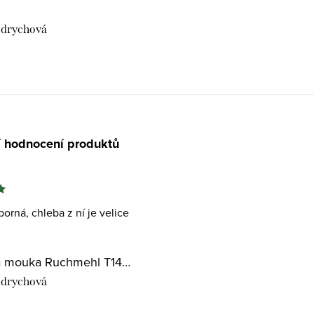
drychová
í hodnocení produktů
orná, chleba z ní je velice
Pšeničná mouka Ruchmehl T1400
drychová