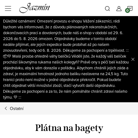
Přejít
N
na
obsah
Důležité oznámení: Omezení provozu e-shopu Vážení zákazníci, rádi
K
bychom vás informovali, že z důvodu plánovaných rekonstrukčních,
dokončovacích prací a dovolených, bude náš e-shop v období od 29. 6.
2026 do 5. 8. 2026 omezen. Objednávky budeme v tomto období
nadále přijímat, ale jejich expedice bude probíhat až po našem
znovuotevření, tedy od 6. 8. 2026. Děkujeme za pochopení a trpělivost. :::
📦💛 Malá prosba ohledně váhy balíčků Věděli jste, že každý váš balíček
prochází šikovnýma rukama našich kolegyň? Právě ony s péčí balí každou
objednávku, aby k vám dorazila v pořádku. Abychom chránili jejich záda a
zdraví, je maximální hmotnost jednoho balíku nastavena na 24,5 kg. Tuto
hranici proto není možné v jedné objednávce překročit. Pokud budete
chtít objednat větší množství zboží, stačí vytvořit další objednávku.
Děkujeme za pochopení a za to, že nám pomáháte chránit zdraví našeho
týmu. 💛 :::
Ostatní
Plátna na bagety