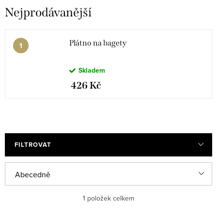
Nejprodávanější
Plátno na bagety
Skladem
426 Kč
FILTROVAT
V
Ř
Abecedně
ý
a
Nejlevnější
1
položek celkem
p
z