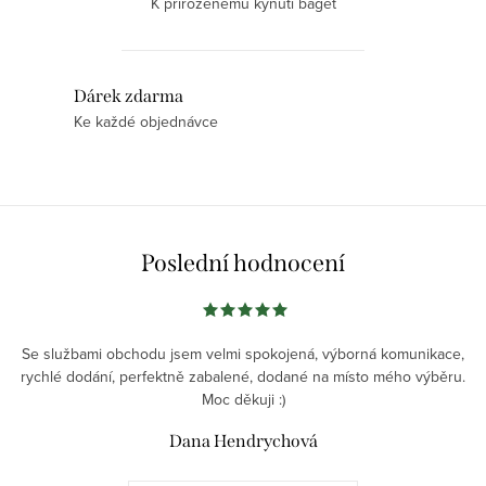
K přirozenému kynutí baget
O
Dárek zdarma
Ke každé objednávce
v
l
á
d
a
Poslední hodnocení
c
í
p
r
Se službami obchodu jsem velmi spokojená, výborná komunikace,
v
rychlé dodání, perfektně zabalené, dodané na místo mého výběru.
Moc děkuji :)
k
y
Dana Hendrychová
v