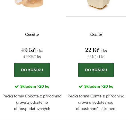
Cocotte
Comte
49 Kč
22 Kč
/ ks
/ ks
Měrná
Měrná
49 Kč / 1 ks
22 Kč / 1 ks
cena:
cena:
DO KOŠÍKU
DO KOŠÍKU
Skladem
>20 ks
Skladem
>20 ks
Pečicí formy Cocotte z přírodního
Pečicí forma Comté z přírodního
dřeva z udržitelně
dřeva s vodotěsnou,
obhospodařovaných
oboustranně silikonem
francouzských lesů. Součástí je
potaženou vložkou z pečicího
oboustranně silikonem potažený
papíru. S objemem 750 ml ideální
pečicí papír a průhledné víčko s...
pro speciální chleby, saláty,