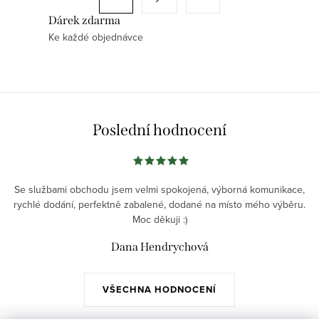
d
t
a
Dárek zdarma
r
Ke každé objednávce
c
á
í
n
p
k
r
o
v
v
Poslední hodnocení
k
á
y
n
v
í
ý
Se službami obchodu jsem velmi spokojená, výborná komunikace,
rychlé dodání, perfektně zabalené, dodané na místo mého výběru.
p
Moc děkuji :)
i
s
Dana Hendrychová
u
VŠECHNA HODNOCENÍ