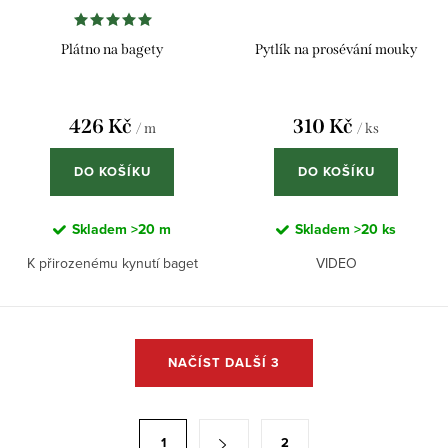
Plátno na bagety
Pytlík na prosévání mouky
426 Kč
310 Kč
/ m
/ ks
DO KOŠÍKU
DO KOŠÍKU
Skladem
>20 m
Skladem
>20 ks
K přirozenému kynutí baget
VIDEO
O
NAČÍST DALŠÍ 3
v
l
á
S
1
2