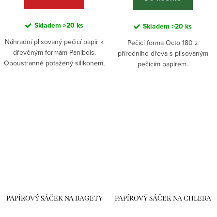
Skladem
>20 ks
Skladem
>20 ks
Náhradní plisovaný pečicí papír k
Pečicí forma Octo 180 z
dřevěným formám Panibois.
přírodního dřeva s plisovaným
Oboustranně potažený silikonem,
pečicím papírem.
zcela vodotěsný. Zajišťuje
Jedinečný osmiboký tvar ji činí
rovnoměrné propečení a snadné
ideální volbou pro elegantní
vyjmutí pokrmu z formy....
přípravu i prezentaci sladkých i...
PAPÍROVÝ SÁČEK NA BAGETY
PAPÍROVÝ SÁČEK NA CHLEBA