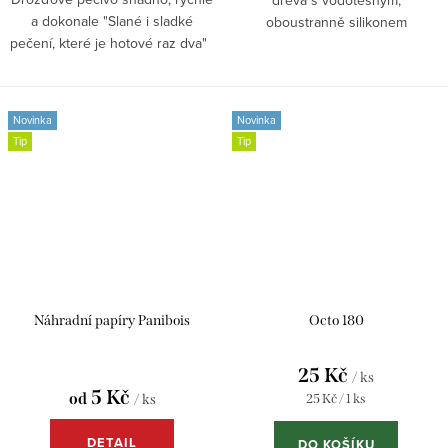
a dokonale "Slané i sladké
oboustranně silikonem
pečení, které je hotové raz dva"
potaženým pečicím papírem. S
objemem 500 ml ideální pro
chleby, koláče, teriny i další
kulinářské...
Novinka
Novinka
Tip
Tip
Náhradní papíry Panibois
Octo 180
25 Kč
/ ks
5 Kč
od
Měrná
/ ks
25 Kč / 1 ks
cena:
DETAIL
DO KOŠÍKU