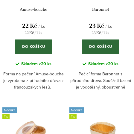
k
u
Amuse-bouche
Baronnet
t
k
22 Kč
23 Kč
ů
t
/ ks
/ ks
Měrná
Měrná
22 Kč / 1 ks
23 Kč / 1 ks
ů
cena:
cena:
DO KOŠÍKU
DO KOŠÍKU
Skladem
>20 ks
Skladem
>20 ks
Forma na pečení Amuse-bouche
Pečicí forma Baronnet z
je vyrobena z přírodního dřeva z
přírodního dřeva. Součástí balení
francouzských lesů.
je vodotěsný, oboustranně
VYROBENO VE FRANCII
silikonem potažený pečicí papír.
Ideální pro perníky, dorty, teriny i
briošky. Odolnost od...
Novinka
Novinka
Tip
Tip