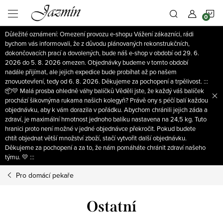
Přejít
N
na
obsah
Důležité oznámení: Omezení provozu e-shopu Vážení zákazníci, rádi
K
bychom vás informovali, že z důvodu plánovaných rekonstrukčních,
dokončovacích prací a dovolených, bude náš e-shop v období od 29. 6.
2026 do 5. 8. 2026 omezen. Objednávky budeme v tomto období
nadále přijímat, ale jejich expedice bude probíhat až po našem
znovuotevření, tedy od 6. 8. 2026. Děkujeme za pochopení a trpělivost. :::
📦💛 Malá prosba ohledně váhy balíčků Věděli jste, že každý váš balíček
prochází šikovnýma rukama našich kolegyň? Právě ony s péčí balí každou
objednávku, aby k vám dorazila v pořádku. Abychom chránili jejich záda a
zdraví, je maximální hmotnost jednoho balíku nastavena na 24,5 kg. Tuto
hranici proto není možné v jedné objednávce překročit. Pokud budete
chtít objednat větší množství zboží, stačí vytvořit další objednávku.
Děkujeme za pochopení a za to, že nám pomáháte chránit zdraví našeho
týmu. 💛 :::
Pro domácí pekaře
Ostatní