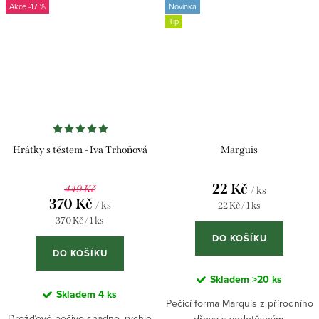
-17 %
Novinka
těstoviny...
Tip
Hrátky s těstem - Iva Trhoňová
Marguis
22 Kč
449 Kč
/ ks
370 Kč
/ ks
Měrná
22 Kč / 1 ks
cena:
Měrná
370 Kč / 1 ks
cena:
DO KOŠÍKU
DO KOŠÍKU
Skladem
>20 ks
Skladem
4 ks
Pečicí forma Marquis z přírodního
Drožďové pečivo snadno, rychle
dřeva s vodotěsným,