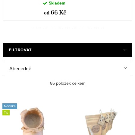
Skladem
66 Kč
od
FILTROVAT
V
Ř
Abecedně
ý
a
Nejlevnější
86
položek celkem
p
z
i
e
Nejdražší
s
n
Novinka
Nejprodávanější
Tip
p
í
r
p