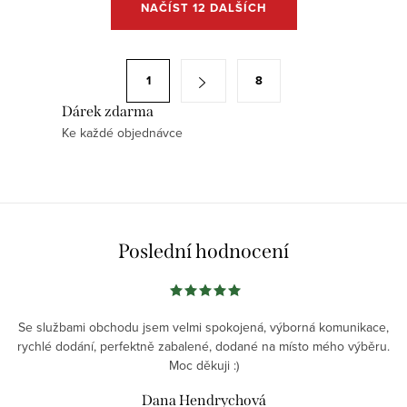
NAČÍST 12 DALŠÍCH
v
l
á
S
1
8
d
t
a
Dárek zdarma
r
Ke každé objednávce
c
á
í
n
p
k
r
o
v
v
Poslední hodnocení
k
á
y
n
v
í
ý
Se službami obchodu jsem velmi spokojená, výborná komunikace,
rychlé dodání, perfektně zabalené, dodané na místo mého výběru.
p
Moc děkuji :)
i
s
Dana Hendrychová