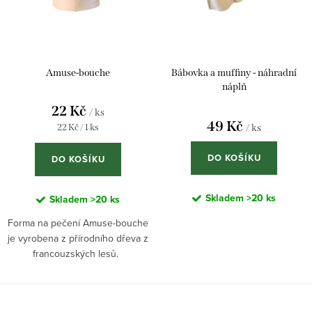
o
r
d
o
u
d
k
u
Amuse-bouche
Bábovka a muffiny - náhradní
t
k
náplň
22 Kč
ů
t
/ ks
49 Kč
Měrná
22 Kč / 1 ks
/ ks
ů
cena:
DO KOŠÍKU
DO KOŠÍKU
Skladem
>20 ks
Skladem
>20 ks
Forma na pečení Amuse-bouche
je vyrobena z přírodního dřeva z
francouzských lesů.
VYROBENO VE FRANCII