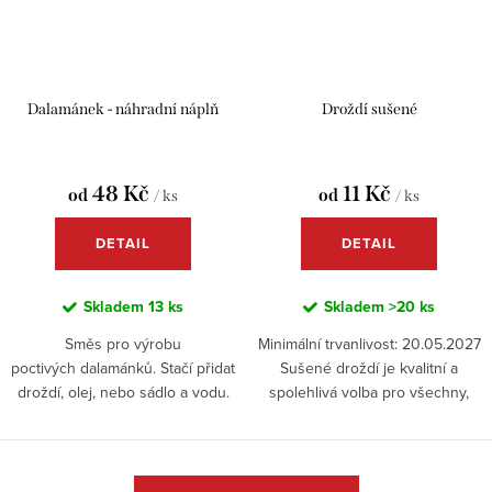
Dalamánek - náhradní náplň
Droždí sušené
48 Kč
11 Kč
od
od
/ ks
/ ks
DETAIL
DETAIL
Skladem
13 ks
Skladem
>20 ks
Směs pro výrobu
Minimální trvanlivost: 20.05.2027
poctivých dalamánků. Stačí přidat
Sušené droždí je kvalitní a
droždí, olej, nebo sádlo a vodu.
spolehlivá volba pro všechny,
Dodáváme s doporučeným
kdo rádi pečou doma. Díky
receptem.
šetrnému sušení si droždí
zachovává svou sílu a...
O