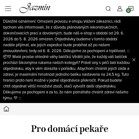
Přejít
N
na
obsah
Důležité oznámení: Omezení provozu e-shopu Vážení zákazníci, rádi
K
bychom vás informovali, že z důvodu plánovaných rekonstrukčních,
dokončovacích prací a dovolených, bude náš e-shop v období od 29. 6.
2026 do 5. 8. 2026 omezen. Objednávky budeme v tomto období
nadále přijímat, ale jejich expedice bude probíhat až po našem
znovuotevření, tedy od 6. 8. 2026. Děkujeme za pochopení a trpělivost. :::
📦💛 Malá prosba ohledně váhy balíčků Věděli jste, že každý váš balíček
prochází šikovnýma rukama našich kolegyň? Právě ony s péčí balí každou
objednávku, aby k vám dorazila v pořádku. Abychom chránili jejich záda a
zdraví, je maximální hmotnost jednoho balíku nastavena na 24,5 kg. Tuto
hranici proto není možné v jedné objednávce překročit. Pokud budete
chtít objednat větší množství zboží, stačí vytvořit další objednávku.
Děkujeme za pochopení a za to, že nám pomáháte chránit zdraví našeho
týmu. 💛 :::
Domů
Pro domácí pekaře