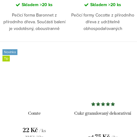
Skladem
>20 ks
Skladem
>20 ks
Pečicí forma Baronnet z
Pečicí formy Cocotte z přírodního
přírodního dřeva. Součástí balení
dřeva z udržitelně
je vodotěsný, oboustranně
obhospodařovaných
silikonem potažený pečicí papír.
francouzských lesů. Součástí je
Ideální pro perníky, dorty, teriny i
oboustranně silikonem potažený
briošky. Odolnost od...
pečicí papír a průhledné víčko s...
Novinka
Tip
Comte
Cukr granulovaný dekorativní
22 Kč
/ ks
75 Kč
Měrná