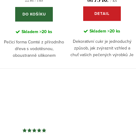
od
22 Kč / 1 ks
/ ks
cena:
DETAIL
DO KOŠÍKU
Skladem
>20 ks
Skladem
>20 ks
Dekorativní cukr je jednoduchý
Pečicí forma Comté z přírodního
způsob, jak zvýraznit vzhled a
dřeva s vodotěsnou,
chuť vašich pečených výrobků Je
oboustranně silikonem
to skvělý nástroj pro každého,
potaženou vložkou z pečicího
kdo chce dodat svým dezertům
papíru. S objemem 750 ml ideální
osobitý a...
pro speciální chleby, saláty,
těstoviny...