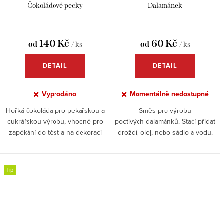
Čokoládové pecky
Dalamánek
140 Kč
60 Kč
od
od
/ ks
/ ks
DETAIL
DETAIL
Vyprodáno
Momentálně nedostupné
Hořká čokoláda pro pekařskou a
Směs pro výrobu
cukrářskou výrobu, vhodné pro
poctivých dalamánků. Stačí přidat
zapékání do těst a na dekoraci
droždí, olej, nebo sádlo a vodu.
Vhodné ke přidání do muffinů,
Dodáváme s doporučeným
cookisek, bábovky, či jakéhokoliv
receptem.
sladkého pečiva
Tip