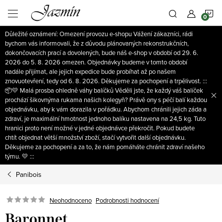
Přejít
N
na
obsah
Důležité oznámení: Omezení provozu e-shopu Vážení zákazníci, rádi
K
bychom vás informovali, že z důvodu plánovaných rekonstrukčních,
dokončovacích prací a dovolených, bude náš e-shop v období od 29. 6.
2026 do 5. 8. 2026 omezen. Objednávky budeme v tomto období
nadále přijímat, ale jejich expedice bude probíhat až po našem
znovuotevření, tedy od 6. 8. 2026. Děkujeme za pochopení a trpělivost. :::
📦💛 Malá prosba ohledně váhy balíčků Věděli jste, že každý váš balíček
prochází šikovnýma rukama našich kolegyň? Právě ony s péčí balí každou
objednávku, aby k vám dorazila v pořádku. Abychom chránili jejich záda a
zdraví, je maximální hmotnost jednoho balíku nastavena na 24,5 kg. Tuto
hranici proto není možné v jedné objednávce překročit. Pokud budete
chtít objednat větší množství zboží, stačí vytvořit další objednávku.
Děkujeme za pochopení a za to, že nám pomáháte chránit zdraví našeho
týmu. 💛 :::
Panibois
Neohodnoceno
Podrobnosti hodnocení
Baronnet