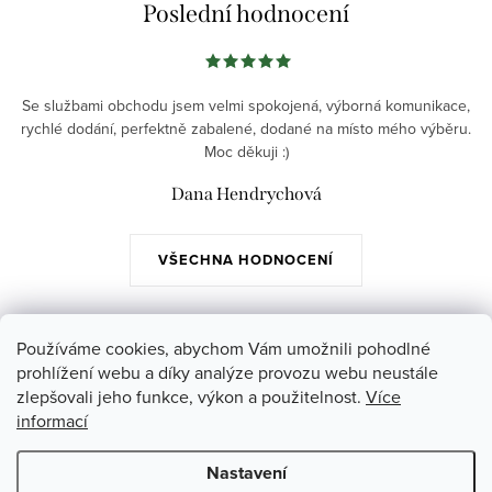
Poslední hodnocení
Se službami obchodu jsem velmi spokojená, výborná komunikace,
rychlé dodání, perfektně zabalené, dodané na místo mého výběru.
Moc děkuji :)
Dana Hendrychová
VŠECHNA HODNOCENÍ
Z
Používáme cookies, abychom Vám umožnili pohodlné
á
prohlížení webu a díky analýze provozu webu neustále
Instagram
zlepšovali jeho funkce, výkon a použitelnost.
Více
p
informací
a
Poslední hodnocení produktů
Nastavení
t