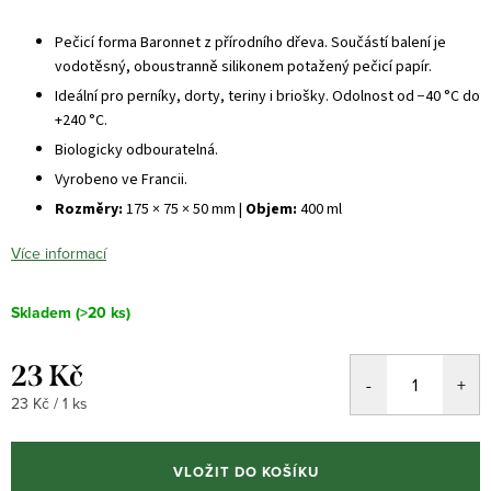
Pečicí forma Baronnet z přírodního dřeva. Součástí balení je
vodotěsný, oboustranně silikonem potažený pečicí papír.
Ideální pro perníky, dorty, teriny i briošky. Odolnost od −40 °C do
+240 °C.
Biologicky odbouratelná.
Vyrobeno ve Francii.
Rozměry:
175 × 75 × 50 mm |
Objem:
400 ml
Více informací
Skladem
(>20 ks)
23 Kč
Měrná
23 Kč / 1 ks
cena:
VLOŽIT DO KOŠÍKU