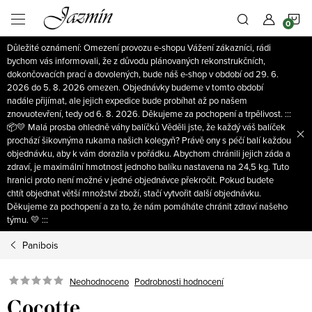
Přejít
N
na
obsah
Důležité oznámení: Omezení provozu e-shopu Vážení zákazníci, rádi
K
bychom vás informovali, že z důvodu plánovaných rekonstrukčních,
dokončovacích prací a dovolených, bude náš e-shop v období od 29. 6.
2026 do 5. 8. 2026 omezen. Objednávky budeme v tomto období
nadále přijímat, ale jejich expedice bude probíhat až po našem
znovuotevření, tedy od 6. 8. 2026. Děkujeme za pochopení a trpělivost. :::
📦💛 Malá prosba ohledně váhy balíčků Věděli jste, že každý váš balíček
prochází šikovnýma rukama našich kolegyň? Právě ony s péčí balí každou
objednávku, aby k vám dorazila v pořádku. Abychom chránili jejich záda a
zdraví, je maximální hmotnost jednoho balíku nastavena na 24,5 kg. Tuto
hranici proto není možné v jedné objednávce překročit. Pokud budete
chtít objednat větší množství zboží, stačí vytvořit další objednávku.
Děkujeme za pochopení a za to, že nám pomáháte chránit zdraví našeho
týmu. 💛 :::
Panibois
Neohodnoceno
Podrobnosti hodnocení
Cocotte