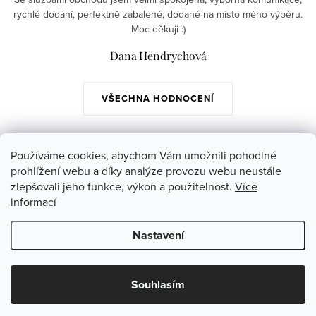
rychlé dodání, perfektně zabalené, dodané na místo mého výběru.
Moc děkuji :)
Dana Hendrychová
VŠECHNA HODNOCENÍ
Z
Používáme cookies, abychom Vám umožnili pohodlné
á
prohlížení webu a díky analýze provozu webu neustále
Instagram
zlepšovali jeho funkce, výkon a použitelnost.
Více
p
informací
a
Poslední hodnocení produktů
Nastavení
t
í
Copyright 2026
Jazmin.cz
. Všechna práva vyhrazena.
Souhlasím
Vytvořil Shoptet