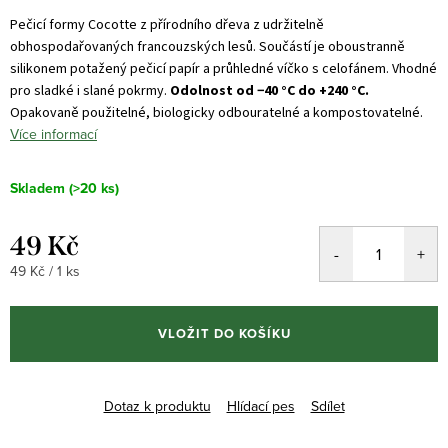
Pečicí formy Cocotte z přírodního dřeva z udržitelně
obhospodařovaných francouzských lesů.
Součástí je oboustranně
silikonem potažený pečicí papír a průhledné víčko s celofánem.
Vhodné
pro sladké i slané pokrmy.
Odolnost od −40 °C do +240 °C.
Opakovaně použitelné, biologicky odbouratelné a kompostovatelné.
Více informací
Skladem
(>20 ks)
49 Kč
Měrná
49 Kč / 1 ks
cena:
VLOŽIT DO KOŠÍKU
Dotaz k produktu
Hlídací pes
Sdílet