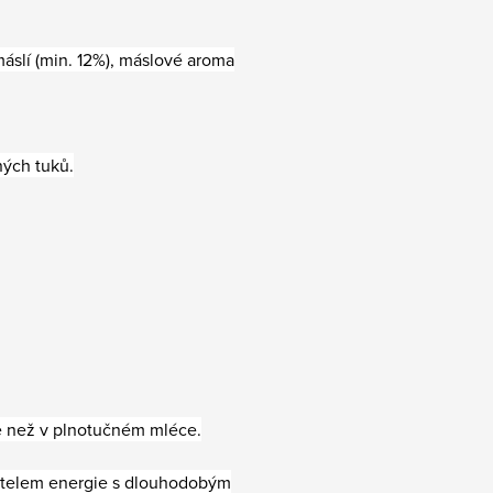
áslí (min. 12%), máslové aroma
ných tuků.
ce než v plnotučném mléce.
vatelem energie s dlouhodobým