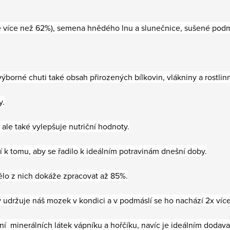
vě více než 62%), semena hnědého lnu a slunečnice, sušené podm
orné chuti také obsah přirozených bílkovin, vlákniny a rostlin
y.
ale také vylepšuje nutriční hodnoty.
k tomu, aby se řadilo k ideálním potravinám dnešní doby.
ělo z nich dokáže zpracovat až 85%.
ý udržuje náš mozek v kondici a v podmáslí se ho nachází 2x ví
í minerálních látek vápníku a hořčíku, navíc je ideálním doda