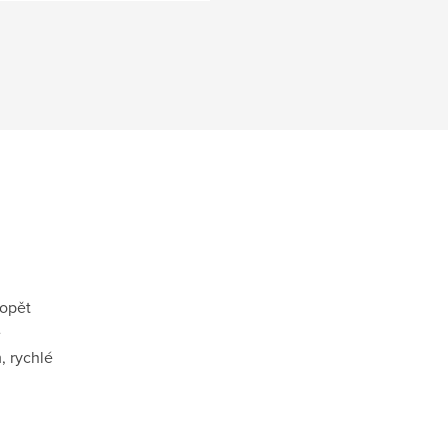
 opět
ě
, rychlé