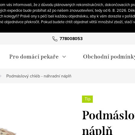
om vás informovali, že z důvodu plánovaných rekonstrukčních, dokončovacích pra
ich expedice bude probíhat až po našem znovuotevření, tedy od 6. 8. 2026. Děku
ch kolegyň? Právě ony s péčí balí každou objednávku, aby k vám dorazila v pořád
né objednávce překročit. Pokud budete chtít objednat větší množství zboží, stačí
778008053
Pro domácí pekaře
Obchodní podmínk
Podmáslový chléb - náhradní náplň
Tip
Podmáslov
náplň