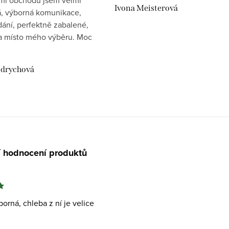
mi obchodu jsem velmi
Ivona Meisterová
, výborná komunikace,
dání, perfektně zabalené,
 místo mého výběru. Moc
drychová
í hodnocení produktů
orná, chleba z ní je velice