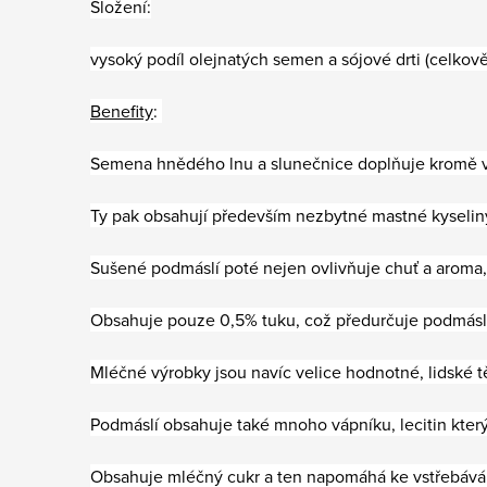
Složení:
vysoký podíl olejnatých semen a sójové drti (celko
Benefity
:
Semena hnědého lnu a slunečnice doplňuje kromě výb
Ty pak obsahují především nezbytné mastné kyselin
Sušené podmáslí poté nejen ovlivňuje chuť a aroma, 
Obsahuje pouze 0,5% tuku, což předurčuje podmáslí 
Mléčné výrobky jsou navíc velice hodnotné, lidské t
Podmáslí obsahuje také mnoho vápníku, lecitin kter
Obsahuje mléčný cukr a ten napomáhá ke vstřebáván