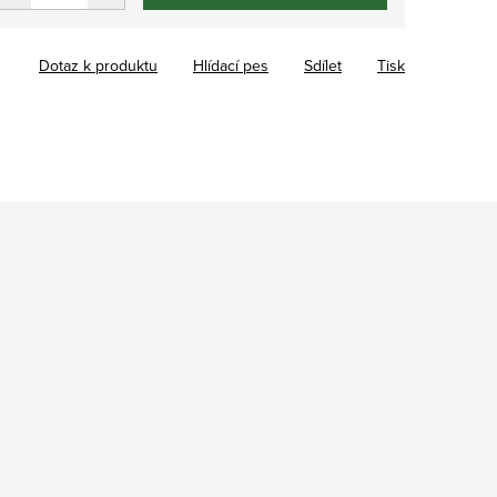
Dotaz k produktu
Hlídací pes
Sdílet
Tisk