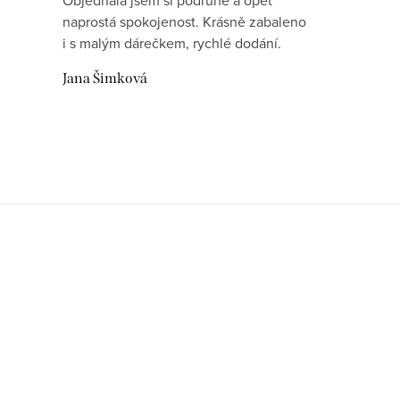
Objednala jsem si podruhé a opět
naprostá spokojenost. Krásně zabaleno
i s malým dárečkem, rychlé dodání.
Jana Šimková