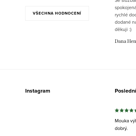
Se služba
spokojená
VŠECHNA HODNOCENÍ
rychlé do
dodané na
děkuji :)
Dana Hen
Z
á
Instagram
Posledn
p
a
t
Mouka výb
dobrý.
í