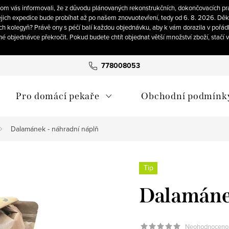
om vás informovali, že z důvodu plánovaných rekonstrukčních, dokončovacích pra
ich expedice bude probíhat až po našem znovuotevření, tedy od 6. 8. 2026. Děku
ch kolegyň? Právě ony s péčí balí každou objednávku, aby k vám dorazila v pořád
né objednávce překročit. Pokud budete chtít objednat větší množství zboží, stačí
778008053
Pro domácí pekaře
Obchodní podmínk
Dalamánek - náhradní náplň
Tip
Dalamánek
Neohodnoceno