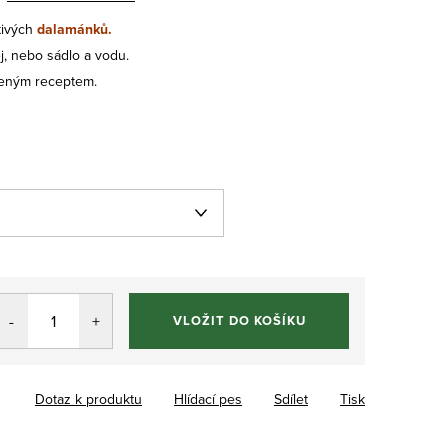
tivých
dalamánků.
ej, nebo sádlo a vodu.
eným receptem.
VLOŽIT DO KOŠÍKU
Dotaz k produktu
Hlídací pes
Sdílet
Tisk