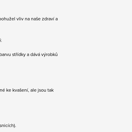
bohužel vliv na naše zdraví a
.
rvu střídky a dává výrobků
é ke kvašení, ale jsou tak
snicích).