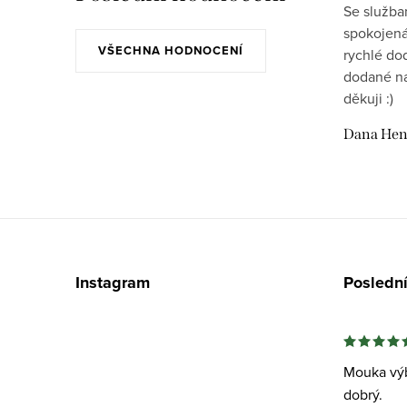
Se služba
spokojená
VŠECHNA HODNOCENÍ
rychlé do
dodané na
děkuji :)
Dana Hen
Z
á
Instagram
Posledn
p
a
t
Mouka výb
dobrý.