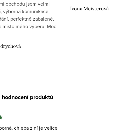
mi obchodu jsem velmi
Ivona Meisterová
, výborná komunikace,
dání, perfektně zabalené,
 místo mého výběru. Moc
drychová
í hodnocení produktů
orná, chleba z ní je velice