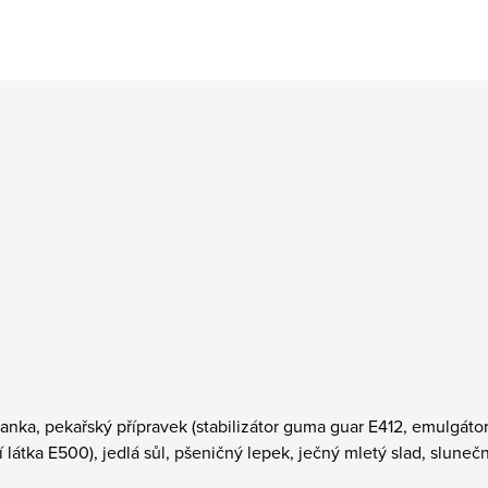
hanka, pekařský přípravek (stabilizátor guma guar E412, emulgá
átka E500), jedlá sůl, pšeničný lepek, ječný mletý slad, slunečni