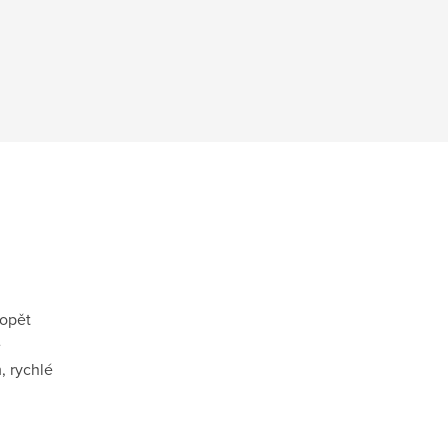
 opět
ě
, rychlé