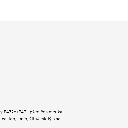
tory E472e+E471, pšeničná mouka
ce, len, kmín, žitný mletý slad