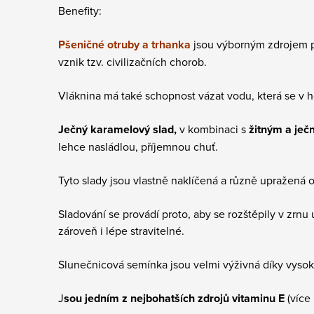
Benefity:
Pšeničné otruby a trhanka
jsou výborným zdrojem pří
vznik tzv. civilizačních chorob.
Vláknina má také schopnost vázat vodu, která se v 
Ječný karamelový slad,
v kombinaci s
žitným a je
lehce nasládlou, příjemnou chuť.
Tyto slady jsou vlastně naklíčená a různě upražená o
Sladování se provádí proto, aby se rozštěpily v zrnu
zároveň i lépe stravitelné.
Slunečnicová semínka jsou velmi výživná díky vysok
J
sou jedním z nejbohatších zdrojů vitaminu E
(více 