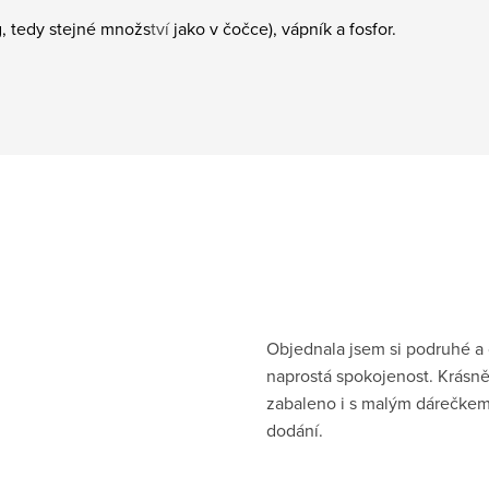
g, tedy stejné množs
tví
jako v čočce), vápník a fosfor.
Objednala jsem si podruhé a
naprostá spokojenost. Krásn
zabaleno i s malým dárečkem
dodání.