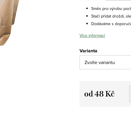
Směs pro výrobu poc
Stačí přidat droždí, ol
Dodáváme s doporuč
Více informací
Varianta
od
48 Kč
Měrná
cena: