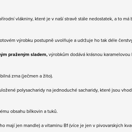
rodní vlákniny, které je v naší stravě stále nedostatek, a to má 
hotovém výrobku postupně uvolňuje a udržuje ho tak déle čerstvý
čným praženým sladem,
výrobkům dodává krásnou karamelovou ba
bilná zrna (ječmen a žito).
 uložené polysacharidy na jednoduché sacharidy, které jsou vhodn
ému obsahu bílkovin a tuků.
ho mají jen mandle) a vitaminu B1 (více je jen v pivovarských kva