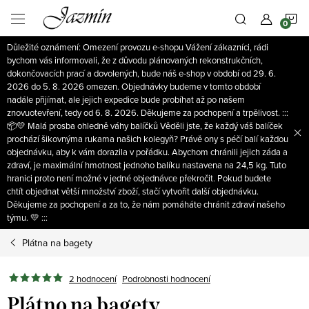
Přejít
N
na
obsah
Důležité oznámení: Omezení provozu e-shopu Vážení zákazníci, rádi
K
bychom vás informovali, že z důvodu plánovaných rekonstrukčních,
dokončovacích prací a dovolených, bude náš e-shop v období od 29. 6.
2026 do 5. 8. 2026 omezen. Objednávky budeme v tomto období
nadále přijímat, ale jejich expedice bude probíhat až po našem
znovuotevření, tedy od 6. 8. 2026. Děkujeme za pochopení a trpělivost. :::
📦💛 Malá prosba ohledně váhy balíčků Věděli jste, že každý váš balíček
prochází šikovnýma rukama našich kolegyň? Právě ony s péčí balí každou
objednávku, aby k vám dorazila v pořádku. Abychom chránili jejich záda a
zdraví, je maximální hmotnost jednoho balíku nastavena na 24,5 kg. Tuto
hranici proto není možné v jedné objednávce překročit. Pokud budete
chtít objednat větší množství zboží, stačí vytvořit další objednávku.
Děkujeme za pochopení a za to, že nám pomáháte chránit zdraví našeho
týmu. 💛 :::
Plátna na bagety
2 hodnocení
Podrobnosti hodnocení
Plátno na bagety