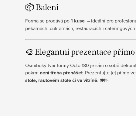
📦 Balení
Forma se prodává po
1 kuse
– ideální pro profesion
pekárnách, cukrárnách, restauracích i cateringovýc
🎨 Elegantní prezentace přímo
Osmiboký tvar formy Octo 180 je sám o sobě dekora
pokrm
není třeba přenášet
. Prezentujte jej přímo ve
stole, rautovém stole či ve vitríně
. 🍽️✨