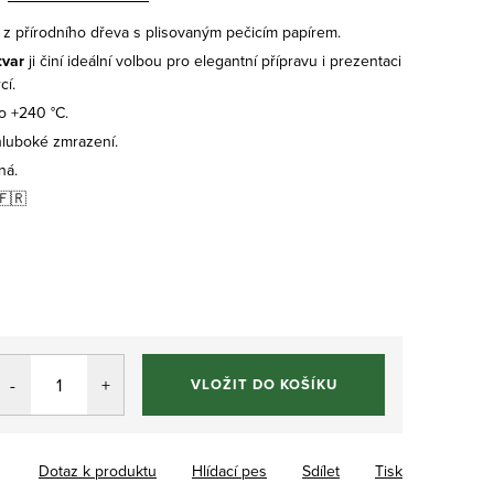
 z přírodního dřeva s plisovaným pečicím papírem.
tvar
ji činí ideální volbou pro elegantní přípravu i prezentaci
cí.
o +240 °C.
hluboké zmrazení.
ná.
🇫🇷
VLOŽIT DO KOŠÍKU
Dotaz k produktu
Hlídací pes
Sdílet
Tisk