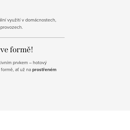
ální využití v domácnostech,
h provozech.
 ve formě!
tivním prvkem – hotový
 formě, ať už na
prostřeném