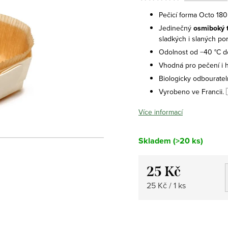
Pečicí forma Octo 180
Jedinečný
osmiboký 
sladkých i slaných por
Odolnost od −40 °C d
Vhodná pro pečení i 
Biologicky odbouratel
Vyrobeno ve Francii. 
Více informací
Skladem
(>20 ks)
25 Kč
Měrná
25 Kč / 1 ks
cena: