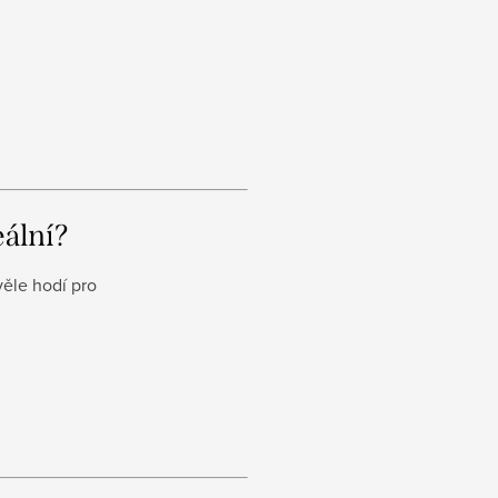
eální?
věle hodí pro