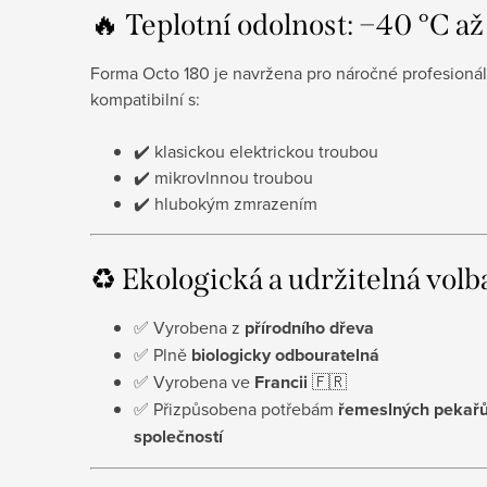
🔥 Teplotní odolnost: −40 °C a
Forma Octo 180 je navržena pro náročné profesionál
kompatibilní s:
✔️ klasickou elektrickou troubou
✔️ mikrovlnnou troubou
✔️ hlubokým zmrazením
♻️ Ekologická a udržitelná volb
✅ Vyrobena z
přírodního dřeva
✅ Plně
biologicky odbouratelná
✅ Vyrobena ve
Francii
🇫🇷
✅ Přizpůsobena potřebám
řemeslných pekařů,
společností