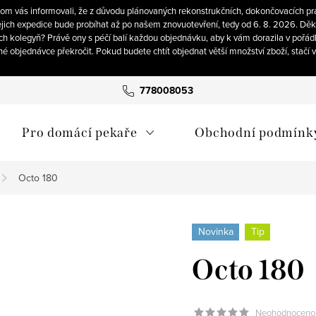
om vás informovali, že z důvodu plánovaných rekonstrukčních, dokončovacích pra
ich expedice bude probíhat až po našem znovuotevření, tedy od 6. 8. 2026. Děku
ch kolegyň? Právě ony s péčí balí každou objednávku, aby k vám dorazila v pořád
né objednávce překročit. Pokud budete chtít objednat větší množství zboží, stačí
778008053
Pro domácí pekaře
Obchodní podmínk
Octo 180
Novinka
Tip
Octo 180
Neohodnoceno