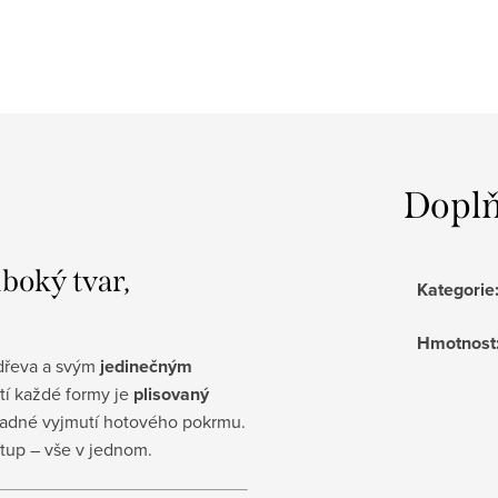
Doplň
boký tvar,
Kategorie
Hmotnost
 dřeva a svým
jedinečným
tí každé formy je
plisovaný
snadné vyjmutí hotového pokrmu.
stup – vše v jednom.