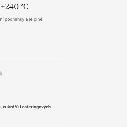
ž +240 °C
ní podmínky a je plně
a
 cukrářů i cateringových