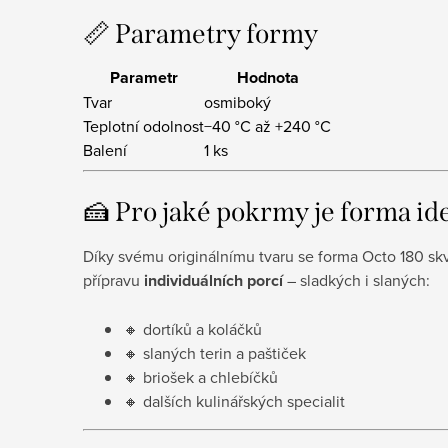
📏 Parametry formy
Parametr
Hodnota
Tvar
osmiboký
Teplotní odolnost
−40 °C až +240 °C
Balení
1 ks
🍰 Pro jaké pokrmy je forma id
Díky svému originálnímu tvaru se forma Octo 180 sk
přípravu
individuálních porcí
– sladkých i slaných:
🔸 dortíků a koláčků
🔸 slaných terin a paštiček
🔸 briošek a chlebíčků
🔸 dalších kulinářských specialit