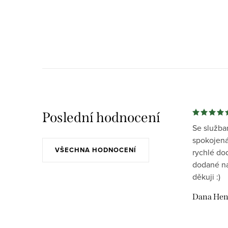
Poslední hodnocení
Se služba
spokojená
VŠECHNA HODNOCENÍ
rychlé do
dodané na
děkuji :)
Dana Hen