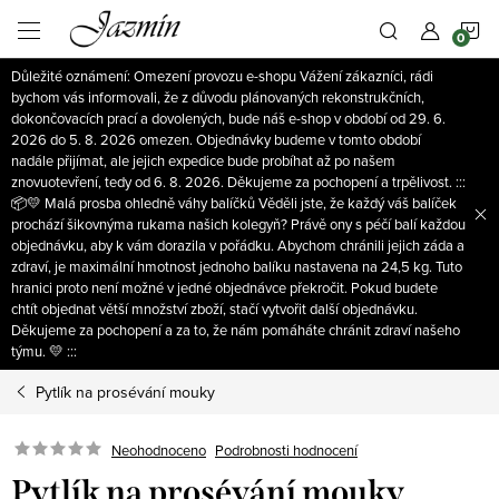
Přejít
N
na
obsah
Důležité oznámení: Omezení provozu e-shopu Vážení zákazníci, rádi
K
bychom vás informovali, že z důvodu plánovaných rekonstrukčních,
dokončovacích prací a dovolených, bude náš e-shop v období od 29. 6.
2026 do 5. 8. 2026 omezen. Objednávky budeme v tomto období
nadále přijímat, ale jejich expedice bude probíhat až po našem
znovuotevření, tedy od 6. 8. 2026. Děkujeme za pochopení a trpělivost. :::
📦💛 Malá prosba ohledně váhy balíčků Věděli jste, že každý váš balíček
prochází šikovnýma rukama našich kolegyň? Právě ony s péčí balí každou
objednávku, aby k vám dorazila v pořádku. Abychom chránili jejich záda a
zdraví, je maximální hmotnost jednoho balíku nastavena na 24,5 kg. Tuto
hranici proto není možné v jedné objednávce překročit. Pokud budete
chtít objednat větší množství zboží, stačí vytvořit další objednávku.
Děkujeme za pochopení a za to, že nám pomáháte chránit zdraví našeho
týmu. 💛 :::
Pytlík na prosévání mouky
Neohodnoceno
Podrobnosti hodnocení
Pytlík na prosévání mouky