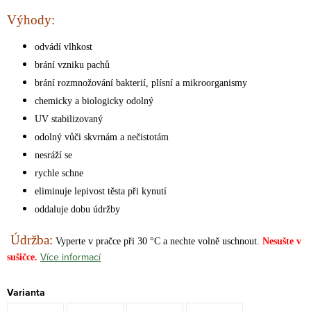
Výhody:
odvádí vlhkost
brání vzniku pachů
brání rozmnožování bakterií, plísní a mikroorganismy
chemicky a biologicky odolný
UV stabilizovaný
odolný vůči skvrnám a nečistotám
nesráží se
rychle schne
eliminuje lepivost těsta při kynutí
oddaluje dobu údržby
Údržba:
Vyperte v pračce při 30 °C a nechte volně uschnout.
Nesušte v
Více informací
sušičce.
Varianta