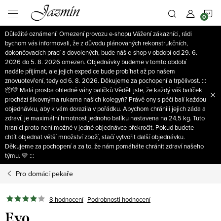
Přejít
N
na
obsah
Důležité oznámení: Omezení provozu e-shopu Vážení zákazníci, rádi
K
bychom vás informovali, že z důvodu plánovaných rekonstrukčních,
dokončovacích prací a dovolených, bude náš e-shop v období od 29. 6.
2026 do 5. 8. 2026 omezen. Objednávky budeme v tomto období
nadále přijímat, ale jejich expedice bude probíhat až po našem
znovuotevření, tedy od 6. 8. 2026. Děkujeme za pochopení a trpělivost. :::
📦💛 Malá prosba ohledně váhy balíčků Věděli jste, že každý váš balíček
prochází šikovnýma rukama našich kolegyň? Právě ony s péčí balí každou
objednávku, aby k vám dorazila v pořádku. Abychom chránili jejich záda a
zdraví, je maximální hmotnost jednoho balíku nastavena na 24,5 kg. Tuto
hranici proto není možné v jedné objednávce překročit. Pokud budete
chtít objednat větší množství zboží, stačí vytvořit další objednávku.
Děkujeme za pochopení a za to, že nám pomáháte chránit zdraví našeho
týmu. 💛 :::
Pro domácí pekaře
8 hodnocení
Podrobnosti hodnocení
Evo