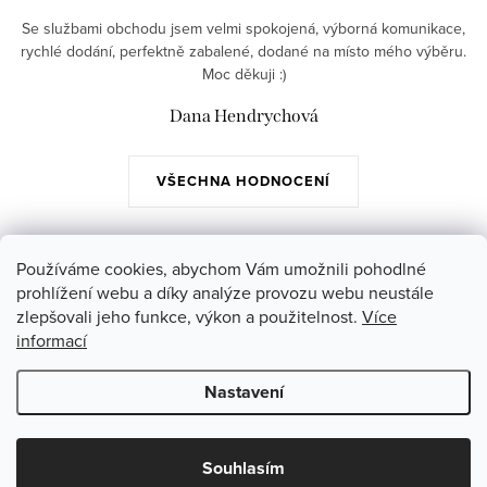
Se službami obchodu jsem velmi spokojená, výborná komunikace,
rychlé dodání, perfektně zabalené, dodané na místo mého výběru.
Moc děkuji :)
Dana Hendrychová
VŠECHNA HODNOCENÍ
Z
Používáme cookies, abychom Vám umožnili pohodlné
á
prohlížení webu a díky analýze provozu webu neustále
Instagram
zlepšovali jeho funkce, výkon a použitelnost.
Více
p
informací
a
Poslední hodnocení produktů
Nastavení
t
í
Copyright 2026
Jazmin.cz
. Všechna práva vyhrazena.
Souhlasím
Vytvořil Shoptet