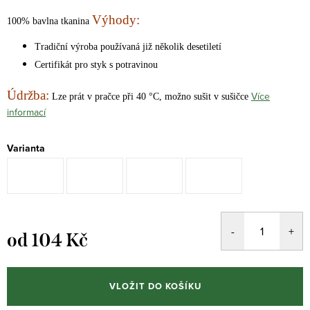
Výhody:
100% bavlna tkanina
Tradiční výroba používaná již několik desetiletí
Certifikát pro styk s potravinou
Údržba:
Více
Lze prát v pračce při 40 °C, možno sušit v sušičce
informací
Varianta
od
104 Kč
Měrná
cena:
VLOŽIT DO KOŠÍKU