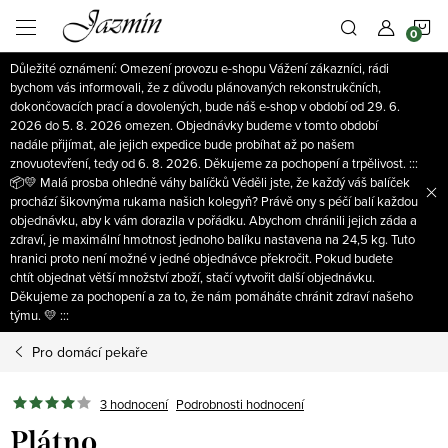
Přejít
N
na
obsah
Důležité oznámení: Omezení provozu e-shopu Vážení zákazníci, rádi
K
bychom vás informovali, že z důvodu plánovaných rekonstrukčních,
dokončovacích prací a dovolených, bude náš e-shop v období od 29. 6.
2026 do 5. 8. 2026 omezen. Objednávky budeme v tomto období
nadále přijímat, ale jejich expedice bude probíhat až po našem
znovuotevření, tedy od 6. 8. 2026. Děkujeme za pochopení a trpělivost. :::
📦💛 Malá prosba ohledně váhy balíčků Věděli jste, že každý váš balíček
prochází šikovnýma rukama našich kolegyň? Právě ony s péčí balí každou
objednávku, aby k vám dorazila v pořádku. Abychom chránili jejich záda a
zdraví, je maximální hmotnost jednoho balíku nastavena na 24,5 kg. Tuto
hranici proto není možné v jedné objednávce překročit. Pokud budete
chtít objednat větší množství zboží, stačí vytvořit další objednávku.
Děkujeme za pochopení a za to, že nám pomáháte chránit zdraví našeho
týmu. 💛 :::
Pro domácí pekaře
3 hodnocení
Podrobnosti hodnocení
Plátno