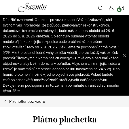
Přejít
N
na
obsah
Důležité oznámení: Omezení provozu e-shopu Vážení zákazníci, rádi
K
bychom vás informovali, že z důvodu plánovaných rekonstrukčních,
dokončovacích prací a dovolených, bude náš e-shop v období od 29. 6.
2026 do 5. 8. 2026 omezen. Objednávky budeme v tomto období
nadále přijímat, ale jejich expedice bude probíhat až po našem
znovuotevření, tedy od 6. 8. 2026. Děkujeme za pochopení a trpělivost. :::
📦💛 Malá prosba ohledně váhy balíčků Věděli jste, že každý váš balíček
prochází šikovnýma rukama našich kolegyň? Právě ony s péčí balí každou
objednávku, aby k vám dorazila v pořádku. Abychom chránili jejich záda a
zdraví, je maximální hmotnost jednoho balíku nastavena na 24,5 kg. Tuto
hranici proto není možné v jedné objednávce překročit. Pokud budete
chtít objednat větší množství zboží, stačí vytvořit další objednávku.
Děkujeme za pochopení a za to, že nám pomáháte chránit zdraví našeho
týmu. 💛 :::
Plachetka bez vzoru
Plátno plachetka