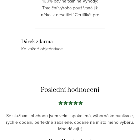
100% bavlna tkanina Výhody:
Tradiční výroba používaná již
několik desetiletí Certifikát pro
styk s potravinou Údržba: Lze
prát v pračce při 40 °C, možno
sušit v sušičce
O
Dárek zdarma
Ke každé objednávce
v
l
á
d
a
Poslední hodnocení
c
í
p
r
Se službami obchodu jsem velmi spokojená, výborná komunikace,
v
rychlé dodání, perfektně zabalené, dodané na místo mého výběru.
Moc děkuji :)
k
y