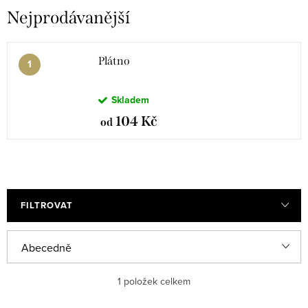
Nejprodávanější
Plátno
Skladem
104 Kč
od
FILTROVAT
V
Ř
Abecedně
ý
a
Nejlevnější
1
položek celkem
p
z