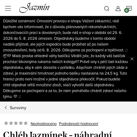
Přejít
N
na
obsah
Důležité oznámení: Omezení provozu e-shopu Vážení zákazníci, rádi
K
bychom vás informovali, že z důvodu plánovaných rekonstrukčních,
dokončovacích prací a dovolených, bude náš e-shop v období od 29. 6.
2026 do 5. 8. 2026 omezen. Objednávky budeme v tomto období
nadále přijímat, ale jejich expedice bude probíhat až po našem
znovuotevření, tedy od 6. 8. 2026. Děkujeme za pochopení a trpělivost. :::
📦💛 Malá prosba ohledně váhy balíčků Věděli jste, že každý váš balíček
prochází šikovnýma rukama našich kolegyň? Právě ony s péčí balí každou
objednávku, aby k vám dorazila v pořádku. Abychom chránili jejich záda a
zdraví, je maximální hmotnost jednoho balíku nastavena na 24,5 kg. Tuto
hranici proto není možné v jedné objednávce překročit. Pokud budete
chtít objednat větší množství zboží, stačí vytvořit další objednávku.
Děkujeme za pochopení a za to, že nám pomáháte chránit zdraví našeho
týmu. 💛 :::
Suroviny
Neohodnoceno
Podrobnosti hodnocení
Chléb Jazmínek - náhradní