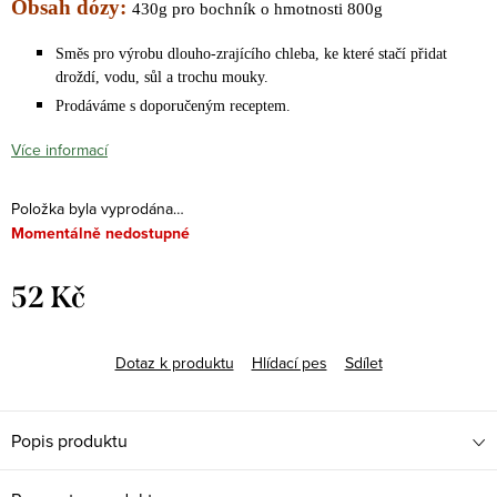
Obsah dózy:
430g pro bochník o hmotnosti 800g
Směs pro výrobu dlouho-zrajícího chleba, ke které stačí přidat
droždí, vodu, sůl a trochu mouky.
Prodáváme s doporučeným receptem.
Více informací
Položka byla vyprodána…
Momentálně nedostupné
52 Kč
Měrná
cena:
Dotaz k produktu
Hlídací pes
Sdílet
Popis produktu