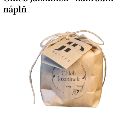
náplň