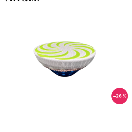
–26 %