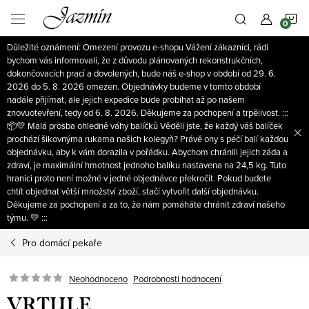
Přejít
N
na
obsah
Důležité oznámení: Omezení provozu e-shopu Vážení zákazníci, rádi
K
bychom vás informovali, že z důvodu plánovaných rekonstrukčních,
dokončovacích prací a dovolených, bude náš e-shop v období od 29. 6.
2026 do 5. 8. 2026 omezen. Objednávky budeme v tomto období
nadále přijímat, ale jejich expedice bude probíhat až po našem
znovuotevření, tedy od 6. 8. 2026. Děkujeme za pochopení a trpělivost. :::
📦💛 Malá prosba ohledně váhy balíčků Věděli jste, že každý váš balíček
prochází šikovnýma rukama našich kolegyň? Právě ony s péčí balí každou
objednávku, aby k vám dorazila v pořádku. Abychom chránili jejich záda a
zdraví, je maximální hmotnost jednoho balíku nastavena na 24,5 kg. Tuto
hranici proto není možné v jedné objednávce překročit. Pokud budete
chtít objednat větší množství zboží, stačí vytvořit další objednávku.
Děkujeme za pochopení a za to, že nám pomáháte chránit zdraví našeho
týmu. 💛 :::
Pro domácí pekaře
Neohodnoceno
Podrobnosti hodnocení
VRTULE