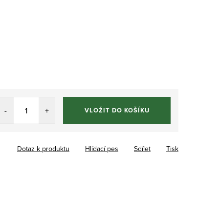
VLOŽIT DO KOŠÍKU
Dotaz k produktu
Hlídací pes
Sdílet
Tisk