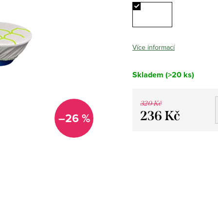
Více informací
Skladem
(>20 ks)
320 Kč
236 Kč
–26 %
Měrná
cena: