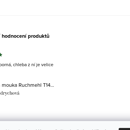
í hodnocení produktů
orná, chleba z ní je velice
Pšeničná mouka Ruchmehl T1400
drychová