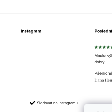
Z
á
Instagram
Posledn
p
a
t
Mouka výb
dobrý.
í
Dana Hen
Sledovat na Instagramu