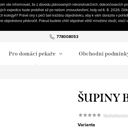
om vás informovali, že z důvodu plánovaných rekonstrukčních, dokončovacích pra
ich expedice bude probíhat až po našem znovuotevření, tedy od 6. 8. 2026. Děku
ch kolegyň? Právě ony s péčí balí každou objednávku, aby k vám dorazila v pořád
né objednávce překročit. Pokud budete chtít objednat větší množství zboží, stačí
778008053
Pro domácí pekaře
Obchodní podmínk
ŠUPINY 
Neohodnoceno
Varianta