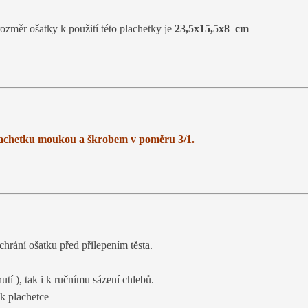
rozměr ošatky k použití této plachetky je
23,5x15,5x8 cm
achetku moukou a škrobem v poměru 3/1.
hrání ošatku před přilepením těsta.
utí ), tak i k ručnímu sázení chlebů.
 k plachetce