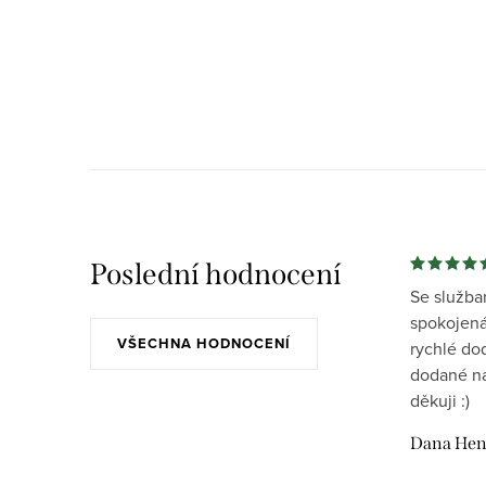
Poslední hodnocení
Se služba
spokojená
VŠECHNA HODNOCENÍ
rychlé do
dodané na
děkuji :)
Dana Hen