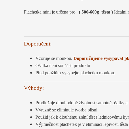
Plachetka mini je určena pro:
( 500-600g těsta )
Ideální 
Doporučení:
Vzoruje se moukou.
Doporučujeme vysypávat pl
Ošatka není součásti produktu
Před použitím vysypejte plachetku moukou.
Výhody:
Prodlužuje dlouhodobě životnost samotné ošatky a c
Výrazně se eliminuje tvorba plísní
Použití jak k dlouhému zrání těst ( lednicovému kyn
Výjimečnost plachetek je v eliminaci lepivosti těsta