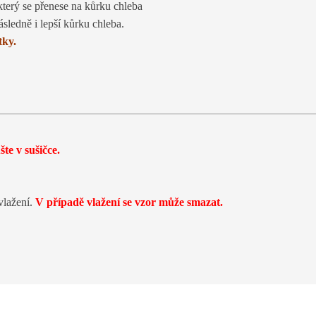
, který se přenese na kůrku chleba
ásledně i lepší kůrku chleba.
tky.
te v sušičce.
vlažení.
V případě vlažení se vzor může smazat.