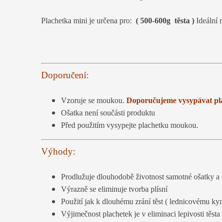
Plachetka mini je určena pro:
( 500-600g těsta )
Ideální 
Doporučení:
Vzoruje se moukou.
Doporučujeme vysypávat pl
Ošatka není součásti produktu
Před použitím vysypejte plachetku moukou.
Výhody:
Prodlužuje dlouhodobě životnost samotné ošatky a c
Výrazně se eliminuje tvorba plísní
Použití jak k dlouhému zrání těst ( lednicovému kyn
Výjimečnost plachetek je v eliminaci lepivosti těsta