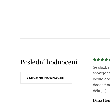
Poslední hodnocení
Se služba
spokojená
VŠECHNA HODNOCENÍ
rychlé do
dodané na
děkuji :)
Dana Hen