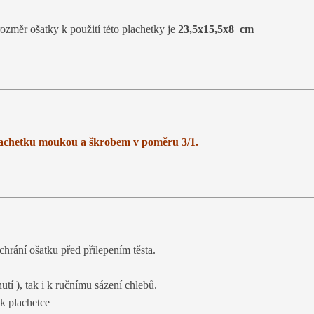
rozměr ošatky k použití této plachetky je
23,5x15,5x8 cm
achetku moukou a škrobem v poměru 3/1.
hrání ošatku před přilepením těsta.
utí ), tak i k ručnímu sázení chlebů.
 k plachetce