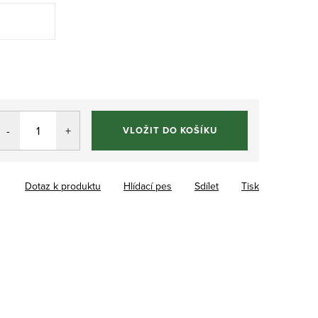
VLOŽIT DO KOŠÍKU
Dotaz k produktu
Hlídací pes
Sdílet
Tisk