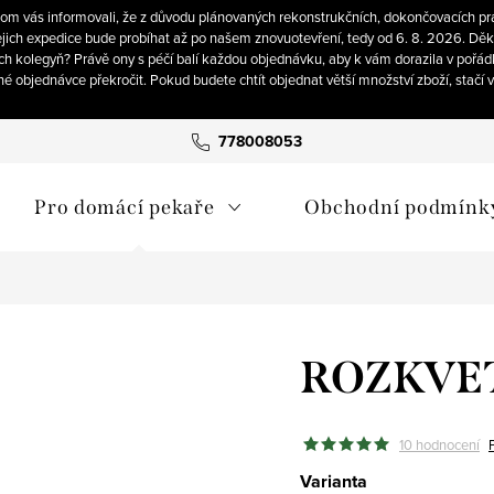
om vás informovali, že z důvodu plánovaných rekonstrukčních, dokončovacích pra
ich expedice bude probíhat až po našem znovuotevření, tedy od 6. 8. 2026. Děku
ch kolegyň? Právě ony s péčí balí každou objednávku, aby k vám dorazila v pořád
né objednávce překročit. Pokud budete chtít objednat větší množství zboží, stačí
778008053
Pro domácí pekaře
Obchodní podmínk
ROZKVE
10 hodnocení
Varianta