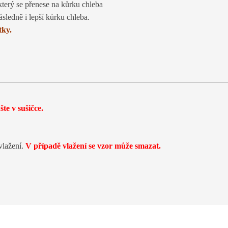
, který se přenese na kůrku chleba
ásledně i lepší kůrku chleba.
tky.
te v sušičce.
vlažení.
V případě vlažení se vzor může smazat.