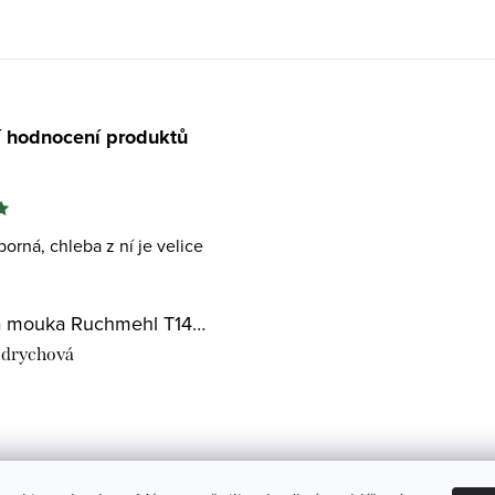
í hodnocení produktů
orná, chleba z ní je velice
Pšeničná mouka Ruchmehl T1400
drychová