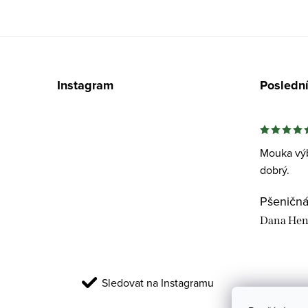
Z
á
Instagram
Posledn
p
a
t
Mouka výb
dobrý.
í
Dana Hen
Sledovat na Instagramu