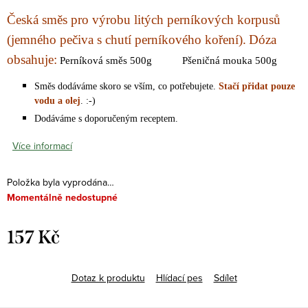
Česká směs pro výrobu litých perníkových korpusů
(jemného pečiva s chutí perníkového koření).
Dóza
obsahuje:
P
erníková směs 500g
Pšeničná mouka 500g
Směs dodáváme skoro se vším, co potřebujete.
Stačí přidat pouze
vodu a olej
. :-)
Dodáváme s doporučeným receptem.
Více informací
Položka byla vyprodána…
Momentálně nedostupné
157 Kč
Měrná
cena:
Dotaz k produktu
Hlídací pes
Sdílet