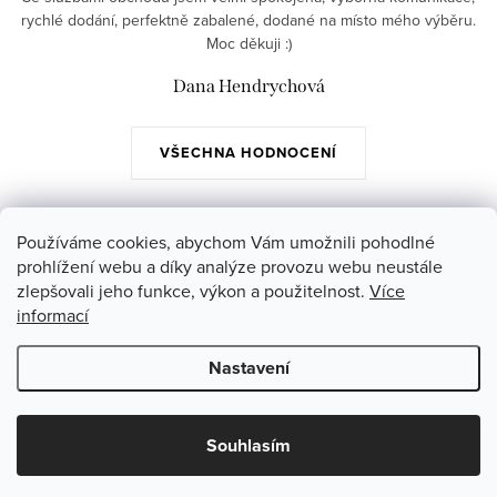
rychlé dodání, perfektně zabalené, dodané na místo mého výběru.
Moc děkuji :)
Dana Hendrychová
VŠECHNA HODNOCENÍ
Z
Používáme cookies, abychom Vám umožnili pohodlné
á
prohlížení webu a díky analýze provozu webu neustále
Instagram
zlepšovali jeho funkce, výkon a použitelnost.
Více
p
informací
a
Poslední hodnocení produktů
Nastavení
t
í
Copyright 2026
Jazmin.cz
. Všechna práva vyhrazena.
Souhlasím
Vytvořil Shoptet