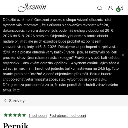
Přejít
N
na
obsah
Důležité oznámení: Omezení provozu e-shopu Vážení zákazníci, rádi
K
bychom vás informovali, že z důvodu plánovaných rekonstrukčních,
dokončovacích prací a dovolených, bude náš e-shop v období od 29. 6.
2026 do 5. 8. 2026 omezen. Objednávky budeme v tomto období
nadále přijímat, ale jejich expedice bude probíhat až po našem
znovuotevření, tedy od 6. 8. 2026. Děkujeme za pochopení a trpělivost. :::
📦💛 Malá prosba ohledně váhy balíčků Věděli jste, že každý váš balíček
prochází šikovnýma rukama našich kolegyň? Právě ony s péčí balí každou
objednávku, aby k vám dorazila v pořádku. Abychom chránili jejich záda a
zdraví, je maximální hmotnost jednoho balíku nastavena na 24,5 kg. Tuto
hranici proto není možné v jedné objednávce překročit. Pokud budete
chtít objednat větší množství zboží, stačí vytvořit další objednávku.
Děkujeme za pochopení a za to, že nám pomáháte chránit zdraví našeho
týmu. 💛 :::
Suroviny
1 hodnocení
Podrobnosti hodnocení
Perník